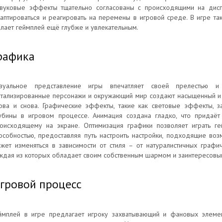
вуковые эффекты тщательно согласованы с происходящими на дисп
аптироваться и реагировать на перемены в игровой среде. В игре т
лает геймплей ещё глубже и увлекательным.
рафика
зуальное представление игры впечатляет своей прелестью и 
тализированные персонажи и окружающий мир создают насыщенный и э
ова и снова. Графические эффекты, такие как световые эффекты, з
убины в игровом процессе. Анимация создана гладко, что придаёт
оисходящему на экране. Оптимизация графики позволяет играть ге
особностью, предоставляя путь настроить настройки, подходящие воз
жет изменяться в зависимости от стиля – от натуралистичных графи
ждая из которых обладает своим собственным шармом и заинтересовы
гровой процесс
ймплей в игре предлагает игроку захватывающий и фановых элеме