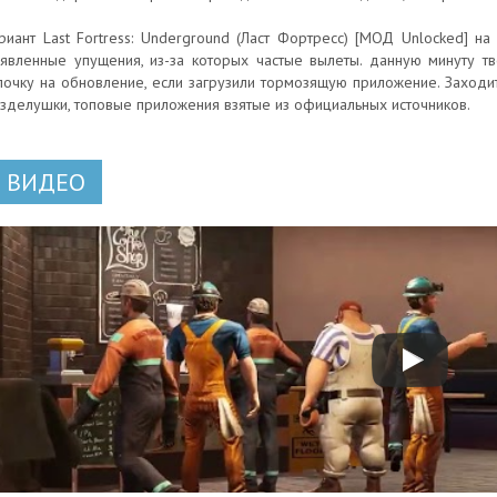
риант Last Fortress: Underground (Ласт Фортресс) [МОД Unlocked] на
явленные упущения, из-за которых частые вылеты. данную минуту тв
лочку на обновление, если загрузили тормозящую приложение. Заходит
зделушки, топовые приложения взятые из официальных источников.
ВИДЕО