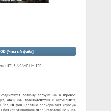
 MOD [Чистый файл]
еля LIFE IS A GAME LIMITED.
 содействует полному погружению в игровое
ка, атаки или взаимодействия с окружением,
и. Задний фон идеально подчёркивает игровую
ты боя или умиротворяющее исследование мира.