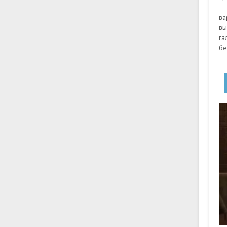
ва
вы
га
бе