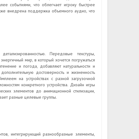
лее событиями, что облегчает игроку быстрее
акже внедрена поддержка объемного аудио, что
детализированностью. Передовые текстуры,
нергичный мир, в который хочется погружаться
атенение и погода, добавляют натуральности и
 дополнительную достоверность и жизненность
ймплеем на устройствах с разной загрузочной
можностям конкретного устройства. Дизайн игры
ческих элементов до анимационной стилизации,
вает разные целевые группы.
нтов, интегрирующий разнообразные элементы,