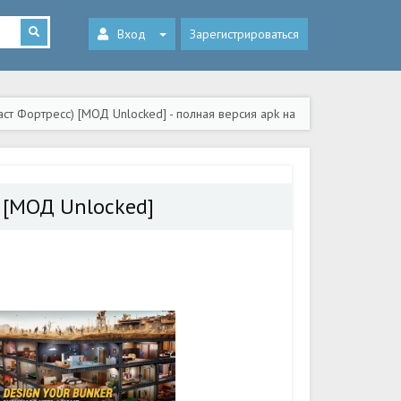
Вход
Зарегистрироваться
аст Фортресс) [МОД Unlocked] - полная версия apk на
) [МОД Unlocked]