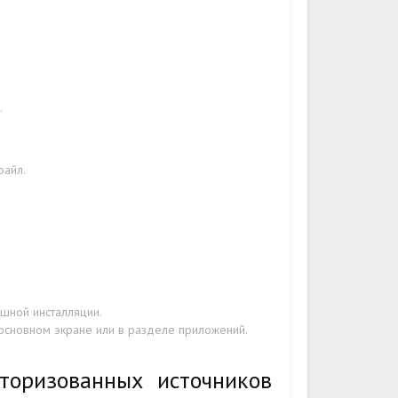
.
файл.
шной инсталляции.
 основном экране или в разделе приложений.
торизованных источников