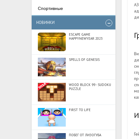
АЗ
Спортивные
ад
де
НОВИНКИ
Г
ESCAPE GAME
HAPPYNEWYEAR 2023
Ви
де
SPELLS OF GENESIS
сн
гл
пр
сп
WOOD BLOCK 99 - SUDOKU
PUZZLE
мо
ка
FIRST TO LIFE
И
Ге
ПОБЕГ ОТ ЛИЗОГУБА