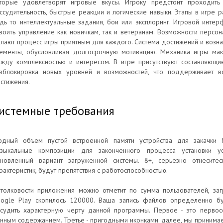
торые удовлетворят игровые вкусы. Игроку предстоит проходить
ссудительность, быстрые реакции и логические навыки. Этапы в игре 
дь то интеллектуальные задания, бои или эксплоринг. Игровой инте
воить управление как новичкам, так и ветеранам. Возможности перс
лают процесс игры приятным для каждого. Система достижений и возна
ементы, обусловливая долгосрочную мотивацию. Механика игры ма
жду комплексностью и интересом. В игре присутствуют составляющие
зблокировка новых уровней и возможностей, что поддерживает в
стижения.
истемные требования
одный объем пустой встроенной памяти устройства для закачки 
зыкальные композиции для законченного процесса установки у
новленный вариант загруженной системы. 8+, серьезно отнеситес
рактеристик, будут препятствия с работоспособностью.
толковости приложения можно отметит по сумма пользователей, заг
ogle Play скопилось 120000. Ваша запись файлов определенно бу
судить характерную черту данной программы. Первое - это первосо
нным содержанием. Третье - пригодными иконками. далее, мы приним