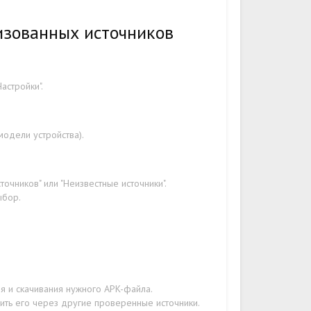
изованных источников
астройки".
модели устройства).
очников" или "Неизвестные источники".
ыбор.
я и скачивания нужного APK-файла.
зить его через другие проверенные источники.