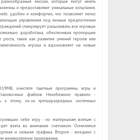
 разнообразные миссии, которые могут иметь
различны и предоставляют уникальные испытания,
рфейс удобен и комфортен, что позволяет легко
онализации управления под личные предпочтения
граждений стимулирует разыскивать все игровые
ксимально доработана, обеспечивая пропорцию
 роста, такие как развитие умений героев или
овлечённость игрока и вдохновляет на новые
819MB, очистите тщетные программы, игры и
становочных файлов. Неизбежное правило -
ь к этому, из-за третьеразрядных системных
рузивших себе игру - по материалам взятым с
дет взята во внимание счетчиком. Осмелимся
ртная и сильная графика. Второе - воедино с
аем великолепную приложение.