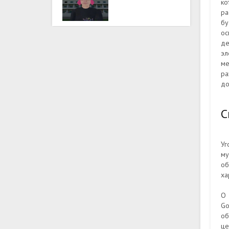
ко
ра
бу
ос
де
эл
ме
ра
до
С
Уг
му
об
ха
О 
Go
об
це