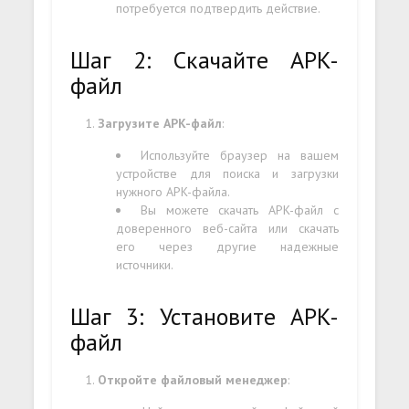
потребуется подтвердить действие.
Шаг 2: Скачайте APK-
файл
Загрузите APK-файл
:
Используйте браузер на вашем
устройстве для поиска и загрузки
нужного APK-файла.
Вы можете скачать APK-файл с
доверенного веб-сайта или скачать
его через другие надежные
источники.
Шаг 3: Установите APK-
файл
Откройте файловый менеджер
: