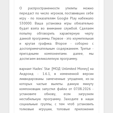
О распространенности утилиты можно
передаст по число игроков, поставивших себе
игру - по показателям Google Play набежало
530000. Ваша установка игры обязательно
будет взята во внимание службой. Сделаем
попытку обговорить характерную черту
данной программы. Первое - это изумительная
и крутая графика. Второе - соборно с
достопримечательным содержанием. Третье -
пригодными компонентами. далее, мы
достигаем великолепную программу.
вариант Hades' Star [МОД Unlimited Money] на
Андроид - 1.6.1, в измененной версии
ликвидированы замеченные упущения, из-за
которых частые вылеты. данную минуту
компоновщик запустил файла от 07.08.2026 -
установите обнову, если загрузили
нестабильную программу. Заходите в наши
социальные группы, с тем чтоб установить
толковые игрушки, топовые приложения