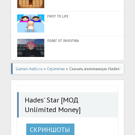
FIRST TO LIFE
ПОБЕГ ОТ ЛИЗОГУБА
Games-halls.ru
»
Стратегии
» Скачать взломанную Hades'
Star [МОД Unlimited Money] - последняя версия apk на
Андроид
Hades' Star [МОД
Unlimited Money]
СКРИНШОТЫ