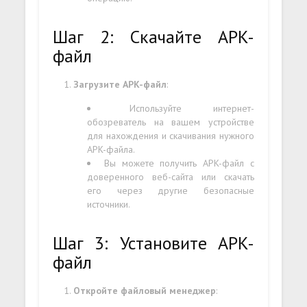
Шаг 2: Скачайте APK-
файл
Загрузите APK-файл
:
Используйте интернет-
обозреватель на вашем устройстве
для нахождения и скачивания нужного
APK-файла.
Вы можете получить APK-файл с
доверенного веб-сайта или скачать
его через другие безопасные
источники.
Шаг 3: Установите APK-
файл
Откройте файловый менеджер
: