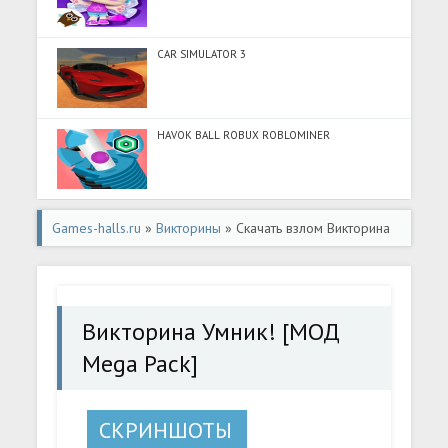
CAR SIMULATOR 3
HAVOK BALL ROBUX ROBLOMINER
Games-halls.ru
»
Викторины
» Скачать взлом Викторина
Умник! [МОД Mega Pack] - полная версия apk на
Андроид
Викторина Умник! [МОД
Mega Pack]
СКРИНШОТЫ